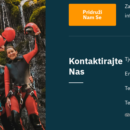
Za
Pridruži
in
Nam Se
Kontaktirajte
Tj
Nas
E
Te
Te