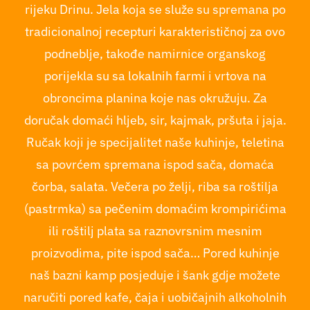
rijeku Drinu. Jela koja se služe su spremana po
tradicionalnoj recepturi karakterističnoj za ovo
podneblje, takođe namirnice organskog
porijekla su sa lokalnih farmi i vrtova na
obroncima planina koje nas okružuju. Za
doručak domaći hljeb, sir, kajmak, pršuta i jaja.
Ručak koji je specijalitet naše kuhinje, teletina
sa povrćem spremana ispod sača, domaća
čorba, salata. Večera po želji, riba sa roštilja
(pastrmka) sa pečenim domaćim krompirićima
ili roštilj plata sa raznovrsnim mesnim
proizvodima, pite ispod sača… Pored kuhinje
naš bazni kamp posjeduje i šank gdje možete
naručiti pored kafe, čaja i uobičajnih alkoholnih