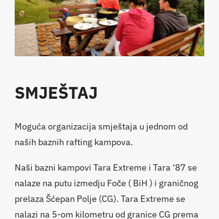
SMJEŠTAJ
Moguća organizacija smještaja u jednom od
naših baznih rafting kampova.
Naši bazni kampovi Tara Extreme i Tara ‘87 se
nalaze na putu izmedju Foče ( BiH ) i graničnog
prelaza Šćepan Polje (CG). Tara Extreme se
nalazi na 5-om kilometru od granice CG prema