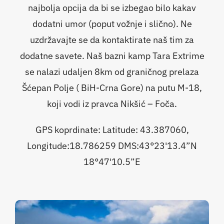
najbolja opcija da bi se izbegao bilo kakav
dodatni umor (poput vožnje i slično). Ne
uzdržavajte se da kontaktirate naš tim za
dodatne savete. Naš bazni kamp Tara Extrime
se nalazi udaljen 8km od graničnog prelaza
Šćepan Polje ( BiH-Crna Gore) na putu M-18,
koji vodi iz pravca Nikšić – Foča.
GPS koprdinate: Latitude: 43.387060,
Longitude:18.786259 DMS:43°23'13.4”N
18°47'10.5”E