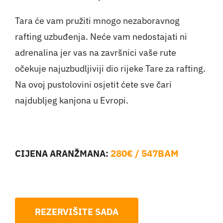
Tara će vam pružiti mnogo nezaboravnog
rafting uzbuđenja. Neće vam nedostajati ni
adrenalina jer vas na završnici vaše rute
očekuje najuzbudljiviji dio rijeke Tare za rafting.
Na ovoj pustolovini osjetit ćete sve čari
najdubljeg kanjona u Evropi.
280€ / 547BAM
CIJENA ARANŽMANA:
REZERVIŠITE SADA