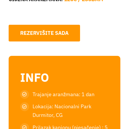
REZERVIŠITE SADA
INFO
Trajanje aranžmana: 1 dan
Lokacija: Nacionalni Park
Durmitor, CG
Prilazak kanjonu (pjesačenje) : 5