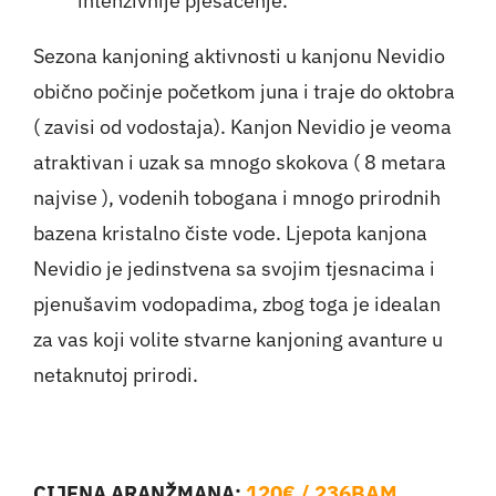
intenzivnije pjesačenje.
Sezona kanjoning aktivnosti u kanjonu Nevidio
obično počinje početkom juna i traje do oktobra
( zavisi od vodostaja). Kanjon Nevidio je veoma
atraktivan i uzak sa mnogo skokova ( 8 metara
najvise ), vodenih tobogana i mnogo prirodnih
bazena kristalno čiste vode. Ljepota kanjona
Nevidio je jedinstvena sa svojim tjesnacima i
pjenušavim vodopadima, zbog toga je idealan
za vas koji volite stvarne kanjoning avanture u
netaknutoj prirodi.
120€ / 236BAM
CIJENA ARANŽMANA: